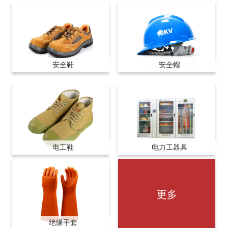
安全鞋
安全帽
电工鞋
电力工器具
更多
绝缘手套