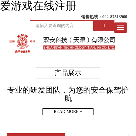
爱游戏在线注册
销售热线：022-87513960
Toggle
navigati
产品展示
专业的研发团队，为您的安全保驾护
航
READ MORE +