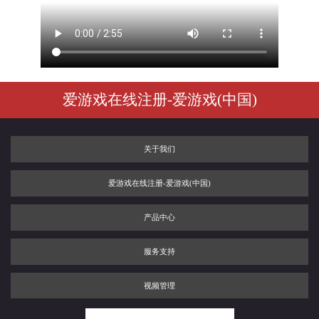
爱游戏在线注册-爱游戏(中国)
关于我们
爱游戏在线注册-爱游戏(中国)
产品中心
服务支持
视频管理