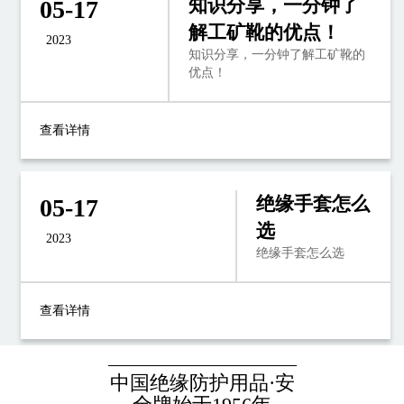
知识分享，一分钟了
05-17
解工矿靴的优点！
2023
知识分享，一分钟了解工矿靴的
优点！
查看详情
绝缘手套怎么
05-17
选
2023
绝缘手套怎么选
查看详情
中国绝缘防护用品·安