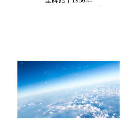
全牌始于1956年