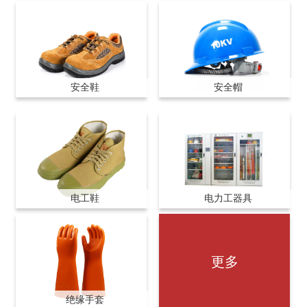
安全鞋
安全帽
电工鞋
电力工器具
更多
绝缘手套