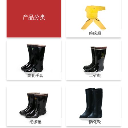
产品分类
绝缘服
防化手套
工矿靴
绝缘靴
防化靴