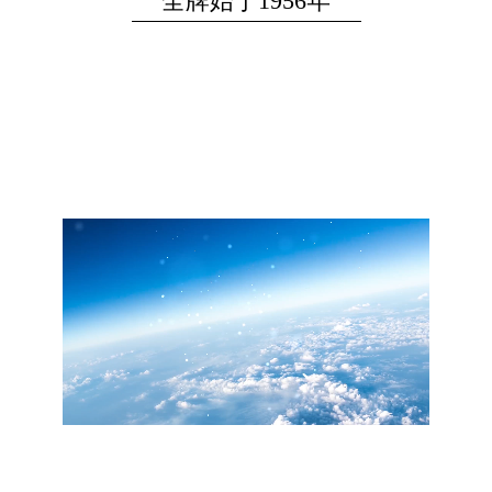
全牌始于1956年