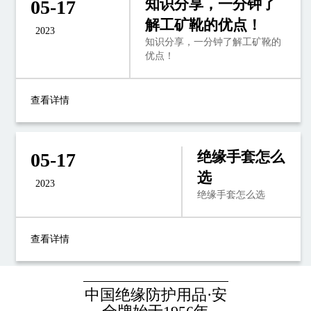
知识分享，一分钟了
05-17
解工矿靴的优点！
2023
知识分享，一分钟了解工矿靴的
优点！
查看详情
绝缘手套怎么
05-17
选
2023
绝缘手套怎么选
查看详情
中国绝缘防护用品·安