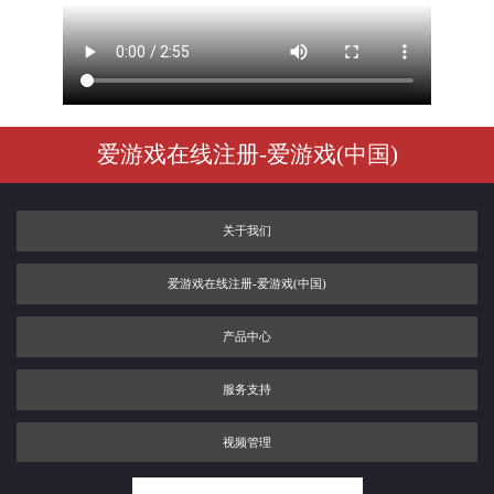
爱游戏在线注册-爱游戏(中国)
关于我们
爱游戏在线注册-爱游戏(中国)
产品中心
服务支持
视频管理