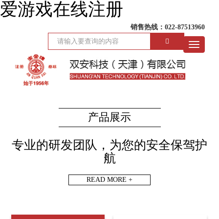
爱游戏在线注册
销售热线：022-87513960
Toggle
navigati
产品展示
专业的研发团队，为您的安全保驾护
航
READ MORE +