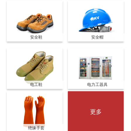
安全鞋
安全帽
电工鞋
电力工器具
更多
绝缘手套