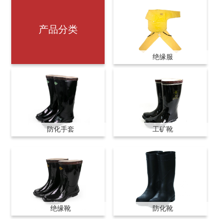
产品分类
绝缘服
防化手套
工矿靴
绝缘靴
防化靴